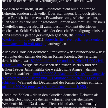
dies nach der deutschen Vereinigung von 1871 der Fall war.
Wie sich herausstellt, ist die Geschichte nicht nur eine strenge
Lehrerin, sondern auch voller Überraschungen. Und doch gibt es
einen Bereich, in dem etwas Erwartbares zu geschehen scheint,
auch wenn es neue und ungewohnte Formen annimmt: Militarismus.
Zweifellos mag der Begriff zumindest im Moment übertrieben
erscheinen. Schließlich hat sich der deutsche Verteidigungsminister
Boris Pistorius gerade gezwungen gesehen, die
Pläne zur
Wiedereinführung
der 2011
abgeschafften Wehrpflicht größtenteils –
wenn auch nicht vollständig
– aufzugeben.
Auch die Größe der deutschen Streitkräfte – der Bundeswehr – liegt
weit unter den Zahlen des letzten Kalten Krieges: Sie verfügen
derzeit über etwa
182.000 uniformierte und zusätzlich 81.000 zivile
Kräfte . Zum
Vergleich: Zwischen den frühen 1970er- und den
frühen 1990er-Jahren zählte die westdeutsche Armee – damals
schwer bewaffnet –
rund 500.000 Soldaten. Im Kriegsfall plante sie,
Reserven zu mobilisieren und 1,3 Millionen Soldaten ins Feld zu
schicken
.
Während das Deutschland des Kalten Krieges ein Land
mit über 700 Kasernen war, sind es heute nur noch 250
.
Und diese Zahlen – die in den aktuellen deutschen Debatten als
ständige Bezugspunkte dienen – erfassen nur das ehemalige
Westdeutschland. Da das neue Deutschland aber das ehemalige
Ostdeutschland absorbiert hat, muss ein historisch realistischer