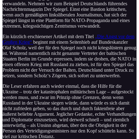
verwandeln. Nehmen wir zum Beispiel Deutschlands führendes
Nachrichtenmagazin Der Spiegel. Einst eine Bastion kritischen,
wenn auch gemäßigten linksliberalen Journalismus, hat sich der
Spiegel längst in eine Plattform für NATO-Propaganda und eines
extremen, kriegssüchtigen Zentrismus verwandelt.
Ein kürzlich erschienener Artikel mit dem Titel
„Die Angst vor dem
Großen Krieg“
beginnt mit einem Seitenhieb auf Bundeskanzler
Olaf Scholz, weil der für den Spiegel noch nicht kriegslüstern genug
ist. Während namentlich nicht genannte Vertreter der baltischen
Staaten Berlin im Grunde erpressen, indem sie drohen, die NATO in
einen offenen Krieg mit Russland zu ziehen, ist für den Spiegel das
Problem nicht der Versuch der Balten, Deutschland unter Druck zu
setzen, sondern Scholz‘s Zögern, sich sofort zu unterwerfen.
Die Leser erfahren auch wieder einmal, dass die Hilfe für die
Ukraine – trotz der katastrophalen militärischen Lage – aufgestockt
werden muss, und zwar im Prinzip ohne Grenzen, denn wenn
Russland in der Ukraine siegen würde, dann würde es sich damit
nicht zufrieden geben, so das durch und durch faktenfreie aber
äußerst beliebte Argument. Jeglicher Gedanke, echte Verhandlungen
und Diplomatie einzusetzen, wird derweil schnell – und ziemlich
unterwürfig – als Unsinn abgetan, über den die Obrigkeit in der
Person des Verteidigungsministers nur den Kopf schütteln kann. So
viel zur kritischen Distanz.