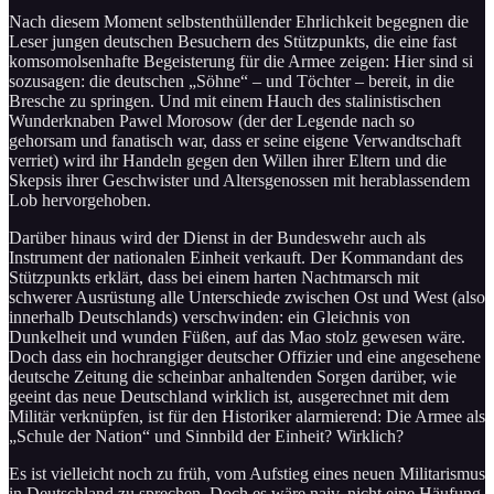
Nach diesem Moment selbstenthüllender Ehrlichkeit begegnen die
Leser jungen deutschen Besuchern des Stützpunkts, die eine fast
komsomolsenhafte Begeisterung für die Armee zeigen: Hier sind si
sozusagen: die deutschen „Söhne“ – und Töchter – bereit, in die
Bresche zu springen. Und mit einem Hauch des stalinistischen
Wunderknaben Pawel Morosow (der der Legende nach so
gehorsam und fanatisch war, dass er seine eigene Verwandtschaft
verriet) wird ihr Handeln gegen den Willen ihrer Eltern und die
Skepsis ihrer Geschwister und Altersgenossen mit herablassendem
Lob hervorgehoben.
Darüber hinaus wird der Dienst in der Bundeswehr auch als
Instrument der nationalen Einheit verkauft. Der Kommandant des
Stützpunkts erklärt, dass bei einem harten Nachtmarsch mit
schwerer Ausrüstung alle Unterschiede zwischen Ost und West (also
innerhalb Deutschlands) verschwinden: ein Gleichnis von
Dunkelheit und wunden Füßen, auf das Mao stolz gewesen wäre.
Doch dass ein hochrangiger deutscher Offizier und eine angesehene
deutsche Zeitung die scheinbar anhaltenden Sorgen darüber, wie
geeint das neue Deutschland wirklich ist, ausgerechnet mit dem
Militär verknüpfen, ist für den Historiker alarmierend: Die Armee als
„Schule der Nation“ und Sinnbild der Einheit? Wirklich?
Es ist vielleicht noch zu früh, vom Aufstieg eines neuen Militarismus
in Deutschland zu sprechen. Doch es wäre naiv, nicht eine Häufung