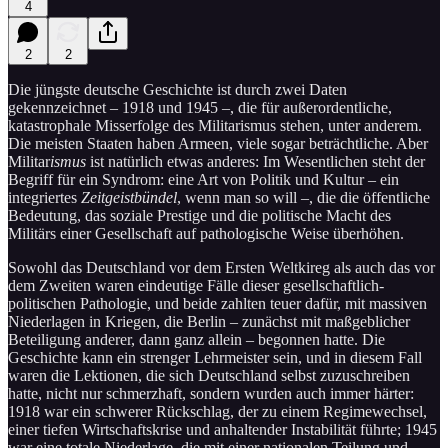
4
2
2
Die jüngste deutsche Geschichte ist durch zwei Daten
gekennzeichnet – 1918 und 1945 –, die für außerordentliche,
katastrophale Misserfolge des Militarismus stehen, unter anderem.
Die meisten Staaten haben Armeen, viele sogar beträchtliche. Aber
Militar
ismus
ist
natürlich etwas anderes: Im Wesentlichen steht der
Begriff für ein Syndrom: eine Art von Politik und Kultur – ein
integriertes
Zeitgeistbündel
, wenn man so will –, die die öffentliche
Bedeutung, das soziale Prestige und die politische Macht des
Militärs einer Gesellschaft auf pathologische Weise überhöhen.
Sowohl das Deutschland vor dem Ersten Weltkireg als auch das vor
dem Zweiten waren eindeutige Fälle dieser gesellschaftlich-
politischen Pathologie, und beide zahlten teuer dafür, mit massiven
Niederlagen in Kriegen, die Berlin – zunächst mit maßgeblicher
Beteiligung anderer, dann ganz allein – begonnen hatte. Die
Geschichte kann ein strenger Lehrmeister sein, und in diesem Fall
waren die Lektionen, die sich Deutschland selbst zuzuschreiben
hatte, nicht nur schmerzhaft, sondern wurden auch immer härter:
1918 war ein schwerer Rückschlag, der zu einem Regimewechsel,
einer tiefen Wirtschaftskrise und anhaltender Instabilität führte; 1945
war eine totale Niederlage, die mit einer nationalen Teilung und