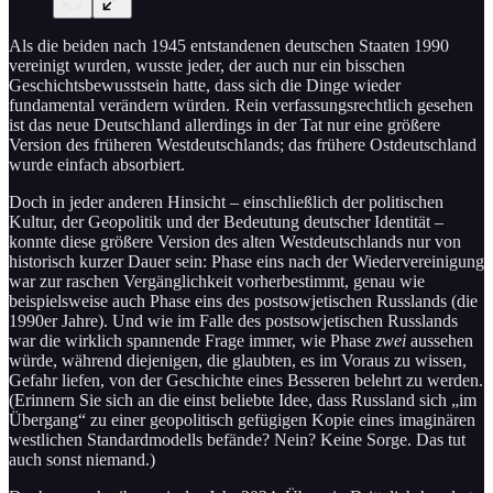
Als die beiden nach 1945 entstandenen deutschen Staaten 1990
vereinigt wurden, wusste jeder, der auch nur ein bisschen
Geschichtsbewusstsein hatte, dass sich die Dinge wieder
fundamental verändern würden. Rein verfassungsrechtlich gesehen
ist das neue Deutschland allerdings in der Tat nur eine größere
Version des früheren Westdeutschlands; das frühere Ostdeutschland
wurde einfach absorbiert.
Doch in jeder anderen Hinsicht – einschließlich der politischen
Kultur, der Geopolitik und der Bedeutung deutscher Identität –
konnte diese größere Version des alten Westdeutschlands nur von
historisch kurzer Dauer sein: Phase eins nach der Wiedervereinigung
war zur raschen Vergänglichkeit vorherbestimmt, genau wie
beispielsweise auch Phase eins des postsowjetischen Russlands (die
1990er Jahre). Und wie im Falle des postsowjetischen Russlands
war die wirklich spannende Frage immer, wie Phase
zwei
aussehen
würde, während diejenigen, die glaubten, es im Voraus zu wissen,
Gefahr liefen, von der Geschichte eines Besseren belehrt zu werden.
(Erinnern Sie sich an die einst beliebte Idee, dass Russland sich „im
Übergang“ zu einer geopolitisch gefügigen Kopie eines imaginären
westlichen Standardmodells befände? Nein? Keine Sorge. Das tut
auch sonst niemand.)