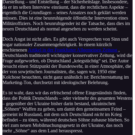
Darstellung – und Entstellung – der Sicherheitslage. Insbesondere,
da er im selben Interview einräumt, dass die rechtlichen Aspekte –
eigentlich die Grundlagen – seines Ansatzes noch geklärt werden
müssen. Dies ist eine beunruhigende öffentliche Intervention eines
Militäroffiziers. Noch beunruhigender ist die Tatsache, dass dies im
neuen Deutschland als normal angesehen zu werden scheint.
Doch Angst ist nicht alles. Es gibt auch Versprechen von Sinn und
sogar nationaler Zusammengehörigkeit. In einem kürzlich
erschienenen
Artikel in der Frankfurter Allgemeinen Zeitung
,
Deutschlands traditionell wichtigster konservativer Zeitung, wird die
Frage aufgeworfen, ob Deutschland „kriegstüchtig“ sei. Der Autor
besucht einen Stützpunkt der Bundeswehr, in einer Atmosphäre, die
der von sowjetischen Journalisten, die, sagen wir, 1950 eine
Kolchose besuchten, nicht ganz unähnlich ist: Berichterstattung im
Marketing-Ton, durchsetzt mit ideologischer Belehrung.
Es ist wahr, dass wir das erfrischend offene Eingeständnis finden,
dass die Politik Deutschlands – oder vielmehr des gesamten Westens
– gegenüber der Ukraine bisher darin bestand, ukrainischen
„Söhnen“ Waffen zu geben, um damit den gemeinsamen Feind –
gemeint ist Russland, mit dem sich Deutschland
nicht
im Krieg
befindet – zu töten, während deutschen Söhne zuhause blieben. So
viel zum neuen Mobilmachungsgesetz in der Ukraine, das noch
mehr „Söhne“ aus dem Land herauspresst.