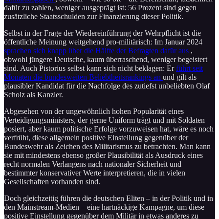
dafür zu zahlen, weniger ausgeprägt ist: 56 Prozent sind gegen
zusätzliche Staatsschulden zur Finanzierung dieser Politik.
Selbst in der Frage der Wiedereinführung der Wehrpflicht ist die
öffentliche Meinung weitgehend pro-militärisch: Im Januar 2024
sprachen sich knapp über die Hälfte der Befragten dafür aus
,
obwohl jüngere Deutsche, kaum überraschend, weniger begeistert
sind. Auch Pistorius selbst kann sich nicht beklagen: Er
führt seit
Monaten die bundesweiten Beliebtheitsrankings an
und gilt als
plausibler Kandidat für die Nachfolge des zutiefst unbeliebten Olaf
Scholz als Kanzler.
Abgesehen von der ungewöhnlich hohen Popularität eines
Verteidigungsministers, der gerne Uniform trägt und mit Soldaten
posiert, aber kaum politische Erfolge vorzuweisen hat, wäre es noch
verfrüht, diese allgemein positive Einstellung gegenüber der
Bundeswehr als Zeichen des Militarismus zu betrachten. Man kann
sie mit mindestens ebenso großer Plausibilität als Ausdruck eines
recht normalen Verlangens nach nationaler Sicherheit und
bestimmter konservativer Werte interpretieren, die in vielen
Gesellschaften vorhanden sind.
Doch gleichzeitig führen die deutschen Eliten – in der Politik und in
den Mainstream-Medien – eine hartnäckige Kampagne, um diese
positive Einstellung gegenüber dem Militär in etwas anderes zu