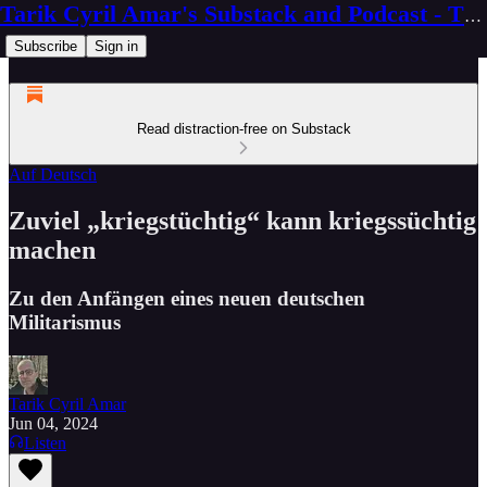
Tarik Cyril Amar's Substack and Podcast - The Ninth Wave
Subscribe
Sign in
Read distraction-free on Substack
Auf Deutsch
Zuviel „kriegstüchtig“ kann kriegssüchtig
machen
Zu den Anfängen eines neuen deutschen
Militarismus
Tarik Cyril Amar
Jun 04, 2024
Listen