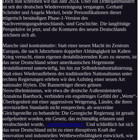
Doch nun schreiben wir das Jahr 2024. Über ein Dritteljahrhundert
ist seit der deutschen Wiedervereinigung vergangen. Gerhard
Schröder und Angela Merkel, beide Personifikationen dieser
trügerisch beständigen Phase-1-Version des
Nachvereinigungsdeutschlands, sind Geschichte. Die langfristige
Perspektive ist jetzt, und die Konturen des neuen Deutschlands
zeichnen sich ab.
Manche sind kontraintuitiv: Statt einer neuen Macht im Zentrum
Europas, die nach Jahrzehnten doppelter Abhängigkeit im Kalten
Krieg versucht, einen eigenen destabilisierenden Kurs zu steuern, ist
das neue Deutschland seiner amerikanischen Hegemonie
destabilisierend unterwürfig, bis hin zur Selbstdeindustrialisierung.
Statt eines Wiederauflebens des traditionellen Nationalismus unter
rechten Regierungen erleben wir den Aufstieg einer neuen Art
nationaler Hybris. Die Bannerträger dieses grünen
Neowilhelminismus, wie etwa die deutsche Außenministerin
Annalena Baerbock, verbinden ein engstirniges Gefühl der „Werte“-
Überlegenheit mit einer aggressiven Weigerung, Länder, die ihren
provinziellen Standards nicht entsprechen, als souveräne
Gleichgestellte zu behandeln: Die Georgische Regierung ist gerade
aufgefordert worden, ein Gesetz, das rechtmäßig erlassen und
verabschiedet wurde,
„zurückzunehmen“.
Und schließlich hat sich
das neue Deutschland nicht zu einer disruptiven Kraft der
Innovation und industriellen Wettbewerbsfähigkeit entwickelt, wie