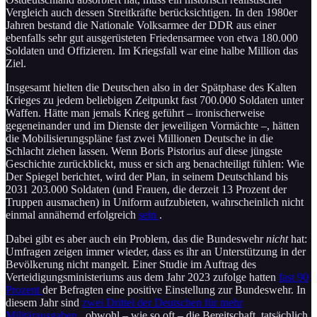
Vergleich auch dessen Streitkräfte berücksichtigen. In den 1980er
Jahren bestand die Nationale Volksarmee der DDR aus einer
ebenfalls sehr gut ausgerüsteten Friedensarmee von etwa 180.000
Soldaten und Offizieren. Im Kriegsfall war eine halbe Million das
Ziel.
Insgesamt hielten die Deutschen also in der Spätphase des Kalten
Krieges zu jedem beliebigen Zeitpunkt fast 700.000 Soldaten unter
Waffen. Hätte man jemals Krieg geführt – ironischerweise
gegeneinander und im Dienste der jeweiligen Vormächte –, hätten
die Mobilisierungspläne fast zwei Millionen Deutsche in die
Schlacht ziehen lassen. Wenn Boris Pistorius auf diese jüngste
Geschichte zurückblickt, muss er sich arg benachteiligt fühlen: Wie
Der Spiegel berichtet, wird der Plan, in seinem Deutschland bis
2031 203.000 Soldaten (und Frauen, die derzeit 13 Prozent der
Truppen ausmachen) in Uniform aufzubieten, wahrscheinlich nicht
einmal annähernd erfolgreich
sein
.
Dabei gibt es aber auch ein Problem, das die Bundeswehr
nicht
hat:
Umfragen zeigen immer wieder, dass es ihr an Unterstützung in der
Bevölkerung nicht mangelt. Einer Studie im Auftrag des
Verteidigungsministeriums aus dem Jahr 2023 zufolge hatten
fast 90
Prozent
der Befragten eine positive Einstellung zur Bundeswehr. In
diesem Jahr sind
zwei Drittel der Deutschen für mehr
Militärausgaben
, obwohl – wie so oft – die Bereitschaft, tatsächlich