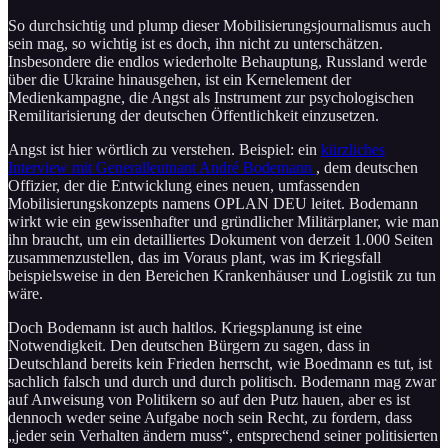
So durchsichtig und plump dieser Mobilisierungsjournalismus auch
sein mag, so wichtig ist es doch, ihn nicht zu unterschätzen.
Insbesondere die endlos wiederholte Behauptung, Russland werde
über die Ukraine hinausgehen, ist ein Kernelement der
Medienkampagne, die Angst als Instrument zur psychologischen
Remilitarisierung der deutschen Öffentlichkeit einzusetzen.
Angst ist hier wörtlich zu verstehen. Beispiel: ein
kürzliches
Interview mit Generalleutnant André Bodemann
, dem deutschen
Offizier, der die Entwicklung eines neuen, umfassenden
Mobilisierungskonzepts namens OPLAN DEU leitet. Bodemann
wirkt wie ein gewissenhafter und gründlicher Militärplaner, wie man
ihn braucht, um ein detailliertes Dokument von derzeit 1.000 Seiten
zusammenzustellen, das im Voraus plant, was im Kriegsfall
beispielsweise in den Bereichen Krankenhäuser und Logistik zu tun
wäre.
Doch Bodemann ist auch haltlos. Kriegsplanung ist eine
Notwendigkeit. Den deutschen Bürgern zu sagen, dass in
Deutschland bereits kein Frieden herrscht, wie Boedmann es tut, ist
sachlich falsch und durch und durch politisch. Bodemann mag zwar
auf Anweisung von Politikern so auf den Putz hauen, aber es ist
dennoch weder seine Aufgabe noch sein Recht, zu fordern, dass
„jeder sein Verhalten ändern muss“, entsprechend seiner politisierten